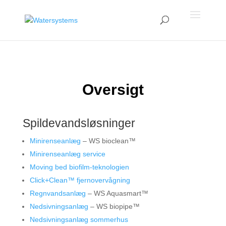
Oversigt
Spildevandsløsninger
Minirenseanlæg
– WS bioclean™
Minirenseanlæg service
Moving bed biofilm-teknologien
Click+Clean™ fjernovervågning
Regnvandsanlæg
– WS Aquasmart™
Nedsivningsanlæg
– WS biopipe™
Nedsivningsanlæg sommerhus