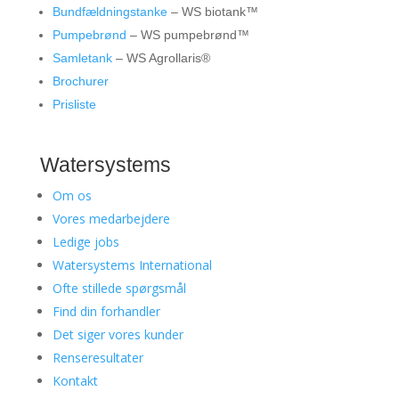
Bundfældningstanke
– WS biotank™
Pumpebrønd
– WS pumpebrønd™
Samletank
– WS Agrollaris®
Brochurer
Prisliste
Watersystems
Om os
Vores medarbejdere
Ledige jobs
Watersystems International
Ofte stillede spørgsmål
Find din forhandler
Det siger vores kunder
Renseresultater
Kontakt