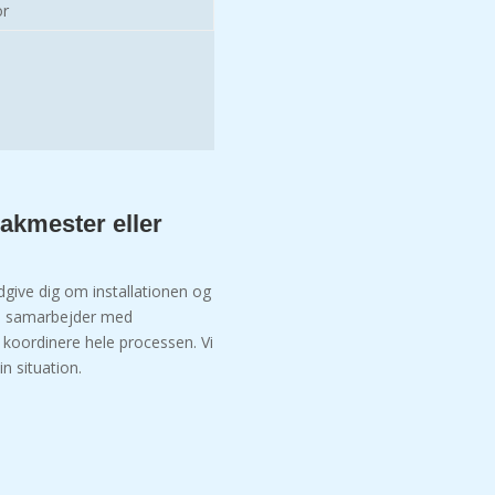
or
loakmester eller
give dig om installationen og
ms samarbejder med
 koordinere hele processen. Vi
in situation.