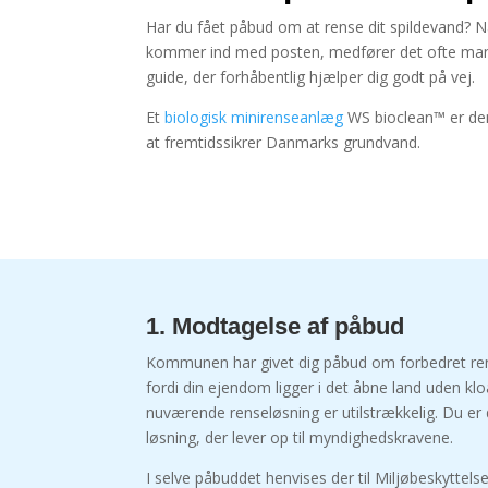
Har du fået påbud om at rense dit spildevand?
N
kommer ind med posten, medfører det ofte ma
guide, der forhåbentlig hjælper dig godt på vej.
Et
biologisk minirenseanlæg
WS bioclean™ er den
at fremtidssikrer Danmarks grundvand.
1. Modtagelse af påbud
Kommunen har givet dig påbud om forbedret rens
fordi din ejendom ligger i det åbne land uden kloa
nuværende renseløsning er utilstrækkelig. Du er de
løsning, der lever op til myndighedskravene.
I selve påbuddet henvises der til Miljøbeskyttels