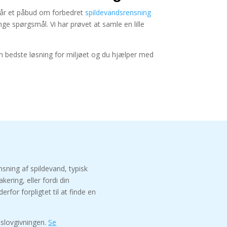
år et påbud om forbedret
spildevandsrensning
nge spørgsmål.
Vi har prøvet at samle en lille
 bedste løsning for miljøet og du hjælper med
ning af spildevand, typisk
kering, eller fordi din
rfor forpligtet til at finde en
eslovgivningen.
Se