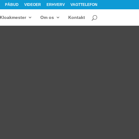
PÅBUD
VIDEOER
ERHVERV
VAGTTELEFON
Kloakmester
Om os
Kontakt