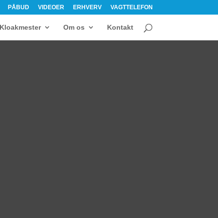
PÅBUD
VIDEOER
ERHVERV
VAGTTELEFON
Kloakmester
Om os
Kontakt