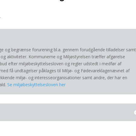
.
gge og begrænse forurening bl.a. gennem forudgående tilladelser sam
 og aktiviteter. Kommunerne og Miljøstyrelsen træffer afgørelse
bud efter miljøbeskyttelsesloven og regler udstedt i medfør af
 med få undtagelser påklages til Miljø- og Fødevareklagenævnet af
kkende miljø- og interesseorganisationer samt andre, der har en
ald.
Se miljøbeskyttelsesloven her