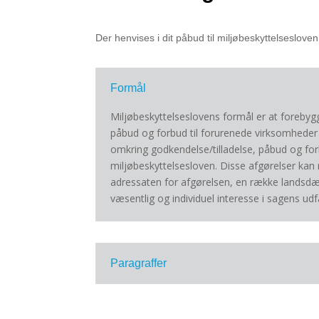
Der henvises i dit påbud til miljøbeskyttelsesloven
Formål
Miljøbeskyttelseslovens formål er at foreby
påbud og forbud til forurenede virksomheder
omkring godkendelse/tilladelse, påbud og for
miljøbeskyttelsesloven. Disse afgørelser kan
adressaten for afgørelsen, en række landsdæ
væsentlig og individuel interesse i sagens udf
Paragraffer