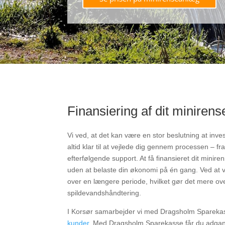
Finansiering af dit miniren
Vi ved, at det kan være en stor beslutning at inve
altid klar til at vejlede dig gennem processen – fr
efterfølgende support. At få finansieret dit minire
uden at belaste din økonomi på én gang. Ved at 
over en længere periode, hvilket gør det mere ove
spildevandshåndtering.
I Korsør samarbejder vi med Dragsholm Sparekas
kunder
. Med Dragsholm Sparekasse får du adgang 