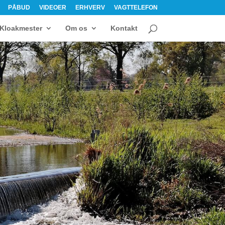
PÅBUD
VIDEOER
ERHVERV
VAGTTELEFON
Kloakmester
Om os
Kontakt