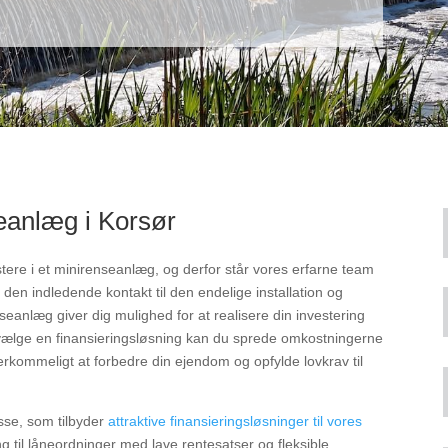
seanlæg i Korsør
stere i et minirenseanlæg, og derfor står vores erfarne team
a den indledende kontakt til den endelige installation og
nseanlæg giver dig mulighed for at realisere din investering
vælge en finansieringsløsning kan du sprede omkostningerne
rkommeligt at forbedre din ejendom og opfylde lovkrav til
se, som tilbyder
attraktive finansieringsløsninger til vores
til låneordninger med lave rentesatser og fleksible