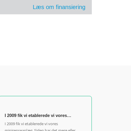
Læs om finansiering
I 2009 fik vi etablerede vi vores…
I 2009 fik vi etablerede vi vores
minirenseanlæg. Siden har det mere eller