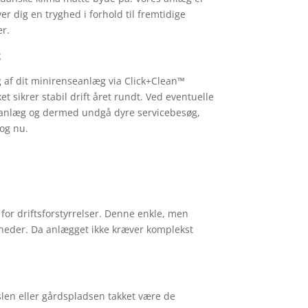
ver dig en tryghed i forhold til fremtidige
r.
g
ng af dit minirenseanlæg via Click+Clean™
ket sikrer stabil drift året rundt. Ved eventuelle
t anlæg og dermed undgå dyre servicebesøg,
 og nu.
for driftsforstyrrelser. Denne enkle, men
omheder. Da anlægget ikke kræver komplekst
slen eller gårdspladsen takket være de