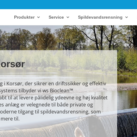
Produkter
Service
Spildevandsrensning
Korsør
i Korsør, der sikrer en driftssikker og effektiv
ystems tilbyder vi ws Bioclean™
t til at levere pålidelig ydeevne og høj kvalitet
res anlæg er velegnede til både private og
derne tilgang til spildevandsrensning, som
mere til.