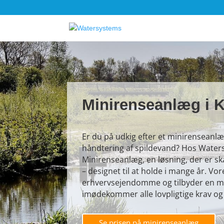
Minirenseanlæg i 
Er du på udkig efter et minirenseanlæg 
håndtering af spildevand? Hos Waters
Minirenseanlæg, en løsning, der er skab
– designet til at holde i mange år. Vo
erhvervsejendomme og tilbyder en mo
imødekommer alle lovpligtige krav og 
Se prisen på minirenseanlæg