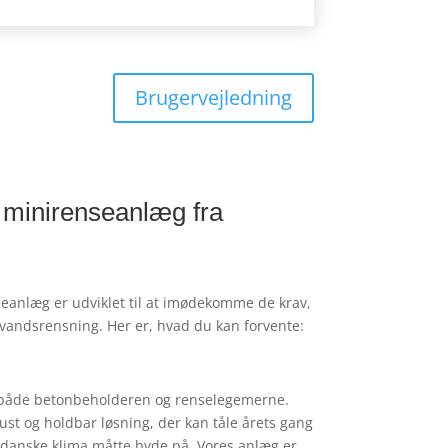
Brugervejledning
 minirenseanlæg fra
eanlæg er udviklet til at imødekomme de krav,
devandsrensning. Her er, hvad du kan forvente:
på både betonbeholderen og renselegemerne.
ust og holdbar løsning, der kan tåle årets gang
 danske klima måtte byde på. Vores anlæg er