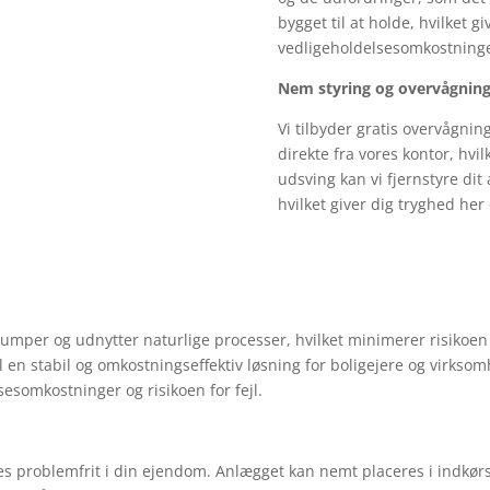
bygget til at holde, hvilket gi
vedligeholdelsesomkostninge
Nem styring og overvågnin
Vi tilbyder gratis overvågni
direkte fra vores kontor, hvil
udsving kan vi fjernstyre di
hvilket giver dig tryghed her
mper og udnytter naturlige processer, hvilket minimerer risikoen 
il en stabil og omkostningseffektiv løsning for boligejere og virks
sesomkostninger og risikoen for fejl.
res problemfrit i din ejendom. Anlægget kan nemt placeres i indkør