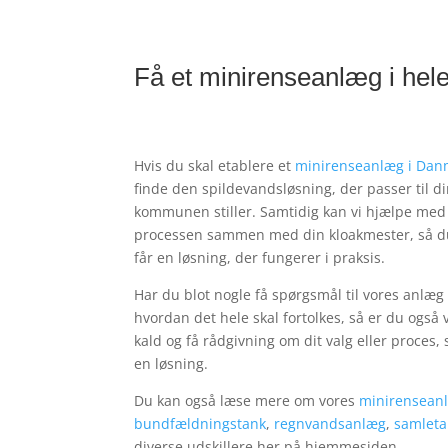
Få et minirenseanlæg i he
Hvis du skal etablere et
minirenseanlæg i Dan
finde den spildevandsløsning, der passer til d
kommunen stiller. Samtidig kan vi hjælpe med 
processen sammen med din kloakmester, så du
får en løsning, der fungerer i praksis.
Har du blot nogle få spørgsmål til vores anlæg 
hvordan det hele skal fortolkes, så er du også 
kald og få rådgivning om dit valg eller proce
en løsning.
Du kan også læse mere om vores
minirensean
bundfældningstank
,
regnvandsanlæg
,
samlet
diverse udskillere her på hjemmesiden.