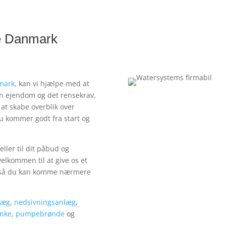
le Danmark
mark
, kan vi hjælpe med at
in ejendom og det rensekrav,
at skabe overblik over
 kommer godt fra start og
eller til dit påbud og
velkommen til at give os et
s, så du kan komme nærmere
læg
,
nedsivningsanlæg
,
anke
,
pumpebrønde
og