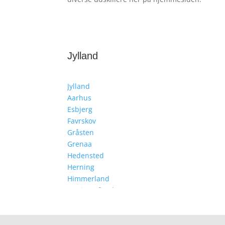
Jylland
Jylland
Aarhus
Esbjerg
Favrskov
Gråsten
Grenaa
Hedensted
Herning
Himmerland
Mariagerfjord
Kolding
Norddjurs
Roslev