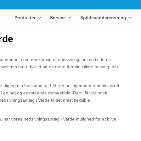
Produkter
Service
Spildevandsrensning
rde
 kommune, som ønsker sig et nedsivningsanlæg til deres
ersystems har udviklet på en mere fremtidssikret løsning, når
 dig og din husstand, at I får en helt igennem fremtidssikret
I en høj og enestående renseeffekt. Dertil får du også
edsivningsanlæg i Varde til det mest fleksible
v, har vores nedsivningsanlæg i Varde mulighed for at blive