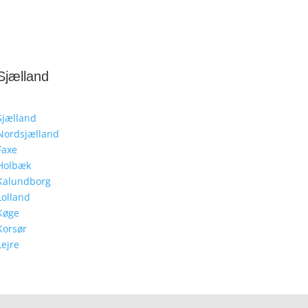
Sjælland
Sjælland
Nordsjælland
Faxe
Holbæk
Kalundborg
Lolland
Køge
Korsør
Lejre
Møn
Næstved
Odsherred
Ringsted