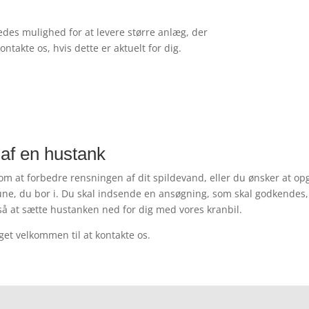
.
ledes mulighed for at levere større anlæg, der
ntakte os, hvis dette er aktuelt for dig.
 af en hustank
 at forbedre rensningen af dit spildevand, eller du ønsker at o
e, du bor i. Du skal indsende en ansøgning, som skal godkendes, f
gså at sætte hustanken ned for dig med vores kranbil.
get velkommen til at kontakte os.