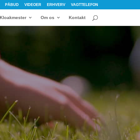
PÅBUD
VIDEOER
ERHVERV
VAGTTELEFON
Kloakmester
Om os
Kontakt