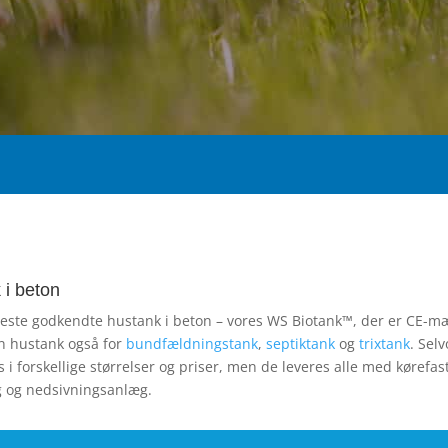
 i beton
te godkendte hustank i beton – vores WS Biotank™, der er CE-mærk
en hustank også for
bundfældningstank
,
septiktank
og
trixtank
. Sel
 forskellige størrelser og priser, men de leveres alle med kørefast
 og nedsivningsanlæg.