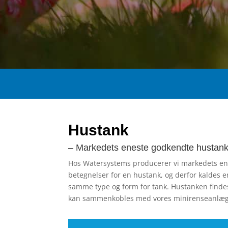
Hustank
– Markedets eneste godkendte hustank
Hos Watersystems producerer vi markedets enes
betegnelser for en hustank, og derfor kaldes 
samme type og form for tank. Hustanken findes i
kan sammenkobles med vores minirenseanlæg