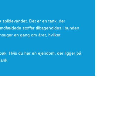
a spildevandet. Det er en tank, der
bundfældede stoffer tilbageholdes i bunden
amsuger en gang om året, hvilket
loak. Hvis du har en ejendom, der ligger på
tank.