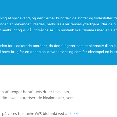
ing af spildevand, og den fjerner bundfældige stoffer og flydestoffer fr
r, inden spildevandet udledes, nedsives eller renses yderligere. Når de 
ist nedbrudt og vil gå i forrådnelse. En hustank skal tømmes med en sl
den for kloakerede områder, da den fungerer som et alternativ til en k
hed have brug for en anden spildevandsløsning som for eksempel en hus
sen afhænger heraf. Hvis du er i tvivl om,
e din lokale autoriserede kloakmester, som
er på vores hustanke (WS biotank) ved at
klikke