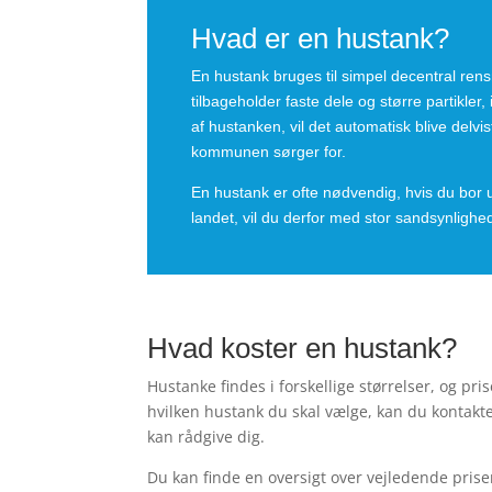
Hvad er en hustank?
En hustank bruges til simpel decentral rensn
tilbageholder faste dele og større partikle
af hustanken, vil det automatisk blive delv
kommunen sørger for.
En hustank er ofte nødvendig, hvis du bor u
landet, vil du derfor med stor sandsynlig
Hvad koster en hustank?
Hustanke findes i forskellige størrelser, og pri
hvilken hustank du skal vælge, kan du kontakt
kan rådgive dig.
Du kan finde en oversigt over vejledende pris