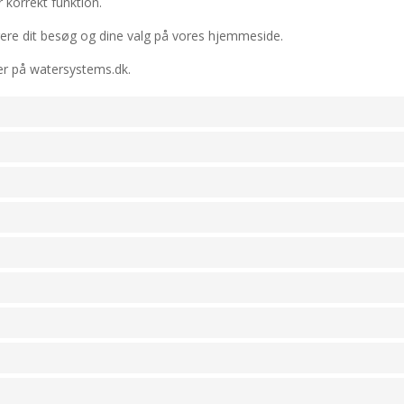
r korrekt funktion.
trere dit besøg og dine valg på vores hjemmeside.
ger på watersystems.dk.