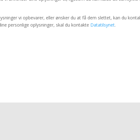
lysninger vi opbevarer, eller ønsker du at få dem slettet, kan du kont
dine personlige oplysninger, skal du kontakte
Datatilsynet
.
Du kan altid ringe til os på
74 48 50 33
hvis du har spørgsmål, vi