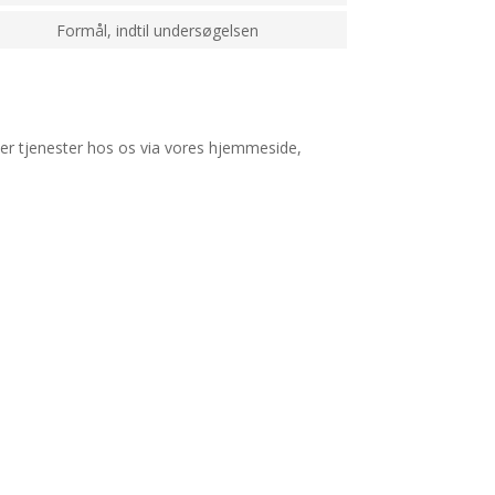
service
to
Formål, indtil undersøgelsen
wordpress
Consent
service
to
complianz
service
diverse
ller tjenester hos os via vores hjemmeside,