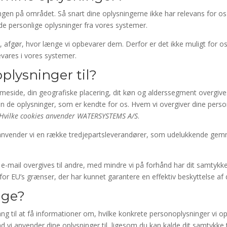
ingen på området. Så snart dine oplysningerne ikke har relevans for o
de personlige oplysninger fra vores systemer.
 afgør, hvor længe vi opbevarer dem. Derfor er det ikke muligt for
evares i vores systemer.
plysninger til?
eside, din geografiske placering, dit køn og alderssegment overgives 
 de oplysninger, som er kendte for os. Hvem vi overgiver dine personli
Hvilke cookies anvender WATERSYSTEMS A/S
.
 anvender vi en række tredjepartsleverandører, som udelukkende gemm
e-mail overgives til andre, med mindre vi på forhånd har dit samtykke t
or EU’s grænser, der har kunnet garantere en effektiv beskyttelse af 
age?
 til at få informationer om, hvilke konkrete personoplysninger vi o
d vi anvender dine oplysninger til, ligesom du kan kalde dit samtykke 