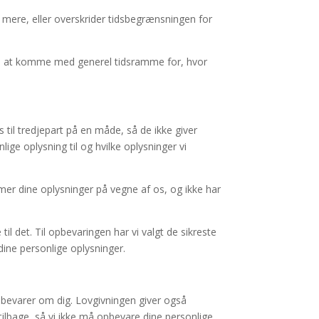
s mere, eller overskrider tidsbegrænsningen for
 os at komme med generel tidsramme for, hvor
til tredjepart på en måde, så de ikke giver
ge oplysning til og hvilke oplysninger vi
er dine oplysninger på vegne af os, og ikke har
il det. Til opbevaringen har vi valgt de sikreste
dine personlige oplysninger.
pbevarer om dig. Lovgivningen giver også
tilbage, så vi ikke må opbevare dine personlige