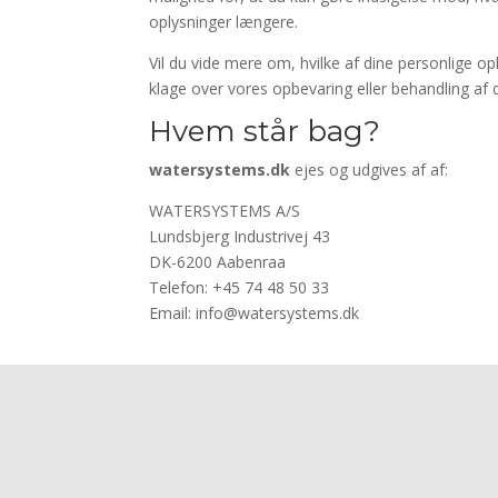
oplysninger længere.
Vil du vide mere om, hvilke af dine personlige op
klage over vores opbevaring eller behandling af 
Hvem står bag?
watersystems.dk
ejes og udgives af af:
WATERSYSTEMS A/S
Lundsbjerg Industrivej 43
DK-6200 Aabenraa
Telefon: +45 74 48 50 33
Email: info@watersystems.dk
Skal vi kontakte dig?
Udfyld denne formular - så ringer vi dig op! 