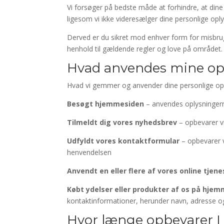
Vi forsøger på bedste måde at forhindre, at dine
ligesom vi ikke videresælger dine personlige opl
Derved er du sikret mod enhver form for misbrug a
henhold til gældende regler og love på området.
Hvad anvendes mine opl
Hvad vi gemmer og anvender dine personlige oply
Besøgt hjemmesiden
– anvendes oplysningerne 
Tilmeldt dig vores nyhedsbrev
– opbevarer vi
Udfyldt vores kontaktformular
– opbevarer v
henvendelsen
Anvendt en eller flere af vores online tjene
Købt ydelser eller produkter af os på hje
kontaktinformationer, herunder navn, adresse 
Hvor længe opbevarer I