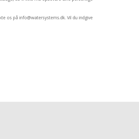
akte os på info@watersystems.dk. Vil du indgive
 sidder klar til at rådgive dig.