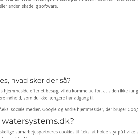
ller anden skadelig software.
ies, hvad sker der så?
vores hjemmeside efter et besøg, vil du komme ud for, at siden ikke fu
re indhold, som du ikke længere har adgang til.
å f.eks. sociale medier, Google og andre hjemmesider, der bruger Go
r watersystems.dk?
lige samarbejdspartneres cookies til f.eks. at holde styr på hvilke