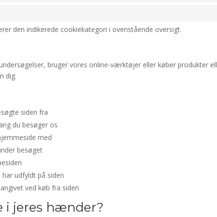
verer den indikerede cookiekategori i ovenstående oversigt.
undersøgelser, bruger vores online-værktøjer eller køber produkter e
m dig.
søgte siden fra
 gang du besøger os
 hjemmeside med
 under besøget
mesiden
 har udfyldt på siden
angivet ved køb fra siden
e i jeres hænder?