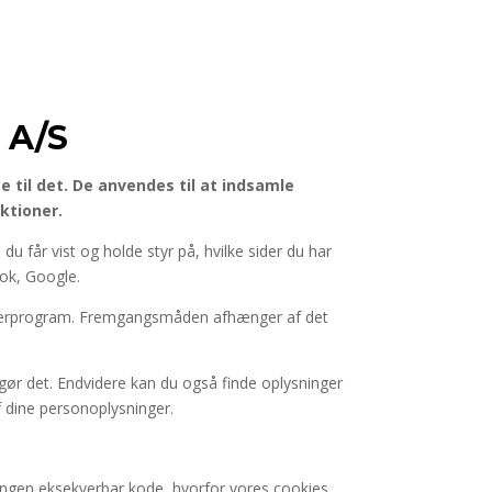
 A/S
e til det. De anvendes til at indsamle
ktioner.
 får vist og holde styr på, hvilke sider du har
ok, Google.
rowserprogram. Fremgangsmåden afhænger af det
gør det. Endvidere kan du også finde oplysninger
f dine personoplysninger.
 ingen eksekverbar kode, hvorfor vores cookies