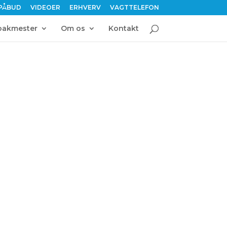
PÅBUD
VIDEOER
ERHVERV
VAGTTELEFON
oakmester
Om os
Kontakt