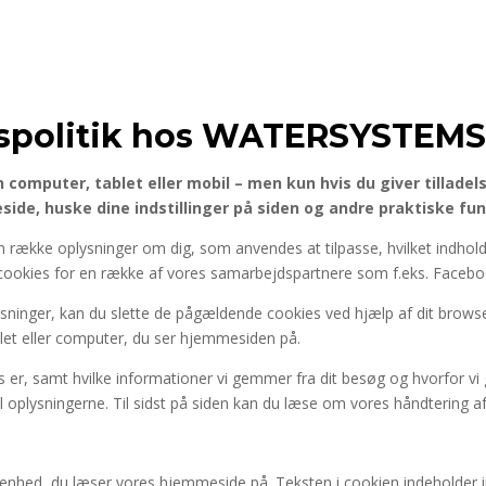
ivspolitik hos WATERSYSTEMS
 computer, tablet eller mobil – men kun hvis du giver tilladels
ide, huske dine indstillinger på siden og andre praktiske fun
række oplysninger om dig, som anvendes at tilpasse, hvilket indhold du
cookies for en række af vores samarbejdspartnere som f.eks. Facebo
plysninger, kan du slette de pågældende cookies ved hjælp af dit b
et eller computer, du ser hjemmesiden på.
er, samt hvilke informationer vi gemmer fra dit besøg og hvorfor vi 
l oplysningerne. Til sidst på siden kan du læse om vores håndtering a
en enhed, du læser vores hjemmeside på. Teksten i cookien indeholder