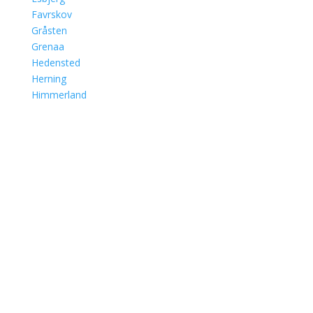
Favrskov
Gråsten
Grenaa
Hedensted
Herning
Himmerland
Mariagerfjord
Kolding
Norddjurs
Roslev
Skanderborg
Sønderborg
Syddjurs
Tønder
Mors
Odder
Skive
Thy
Varde