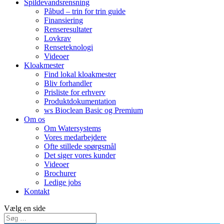
Spildevandsrensning
Påbud – trin for trin guide
Finansiering
Renseresultater
Lovkrav
Renseteknologi
Videoer
Kloakmester
Find lokal kloakmester
Bliv forhandler
Prisliste for erhverv
Produktdokumentation
ws Bioclean Basic og Premium
Om os
Om Watersystems
Vores medarbejdere
Ofte stillede spørgsmål
Det siger vores kunder
Videoer
Brochurer
Ledige jobs
Kontakt
Vælg en side