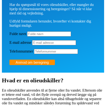
Har du spørgsmål til vores olieudskiller, eller mangler du
hjælp til dimensionering og beregninger? Så står vi klar
med råd og vejledning.
Udfyld formularen herunder, hvorefter vi kontakter dig
hurtigst muligt.
Fulde navn
E-mail adresse
Telefonnummer
Anmod om beregning
Hvad er en olieudskiller?
En olieudskiller anvendes til at fjerne olier fra vandet. Eftersom olie
er lettere end vand, vil det flyde ovenpå og derved lægge sig på
vandoverfladen. En olieudskiller kan altså tilbageholde og separere
olie fra vandet og mindsker således forurening fra spildevand ved