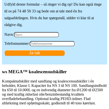
Udfyld denne formular – så ringer vi dig op! Du kan også ringe
til os på 74 48 50 33 og bede om at tale med én fra
salgsafdelingen. Hvis du har spørgsmål, sidder vi klar til at
rådgive dig.
Navn
Telefonnummer
Ja tak
ws MEGA
™
koalescensudskiller
Kompaktudskiller med sandfang og koalescensudskiller i én
beholder, Klasse I. Kapacitet fra NS 3 til NS 100. Sandfangsindhold
fra 650 til 10.000L og en indvendig diameter fra Ø1200 til Ø2500
og med kraftig ridsefast olie/benzinbestandig kvalitets
overfladebehandling. Optional kraftig PEHD-inliner. Flad
afdækning med opføringsskakt, godkendt til 40 tons kørelast.