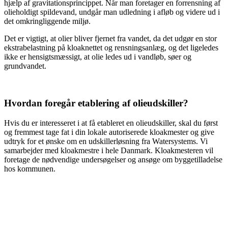
hjælp af gravitationsprincippet. Når man foretager en forrensning af
olieholdigt spildevand, undgår man udledning i afløb og videre ud i
det omkringliggende miljø.
Det er vigtigt, at olier bliver fjernet fra vandet, da det udgør en stor
ekstrabelastning på kloaknettet og rensningsanlæg, og det ligeledes
ikke er hensigtsmæssigt, at olie ledes ud i vandløb, søer og
grundvandet.
Hvordan foregår etablering af olieudskiller?
Hvis du er interesseret i at få etableret en olieudskiller, skal du først
og fremmest tage fat i din lokale autoriserede kloakmester og give
udtryk for et ønske om en udskillerløsning fra Watersystems. Vi
samarbejder med kloakmestre i hele Danmark. Kloakmesteren vil
foretage de nødvendige undersøgelser og ansøge om byggetilladelse
hos kommunen.