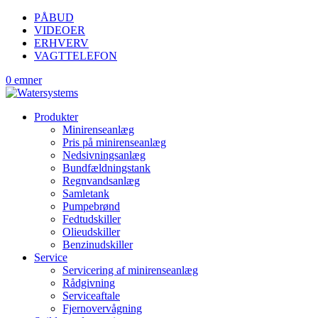
PÅBUD
VIDEOER
ERHVERV
VAGTTELEFON
0 emner
Produkter
Minirenseanlæg
Pris på minirenseanlæg
Nedsivningsanlæg
Bundfældningstank
Regnvandsanlæg
Samletank
Pumpebrønd
Fedtudskiller
Olieudskiller
Benzinudskiller
Service
Servicering af minirenseanlæg
Rådgivning
Serviceaftale
Fjernovervågning