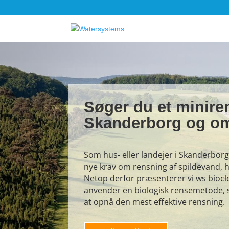
Søger du et minire
Skanderborg og o
Som hus- eller landejer i Skanderbo
nye krav om rensning af spildevand, h
Netop derfor præsenterer vi ws bioc
anvender en biologisk rensemetode, 
at opnå den mest effektive rensning.