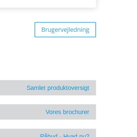
Brugervejledning
Samlet produktoversigt
Vores brochurer
Påbud - Hvad nu?