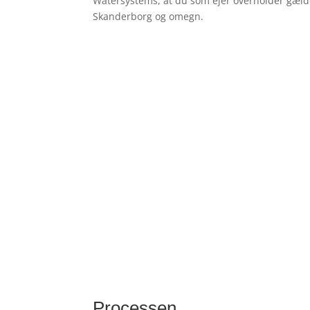
Watersystems, at du som ejer overholder gæld
Skanderborg og omegn.
Processen