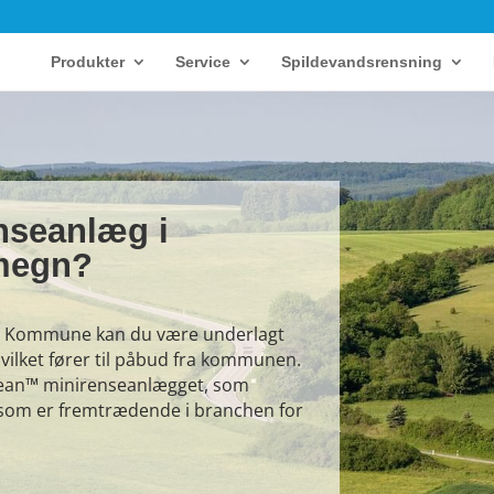
Produkter
Service
Spildevandsrensning
nseanlæg i
megn?
rg Kommune kan du være underlagt
vilket fører til påbud fra kommunen.
lean™ minirenseanlægget, som
som er fremtrædende i branchen for