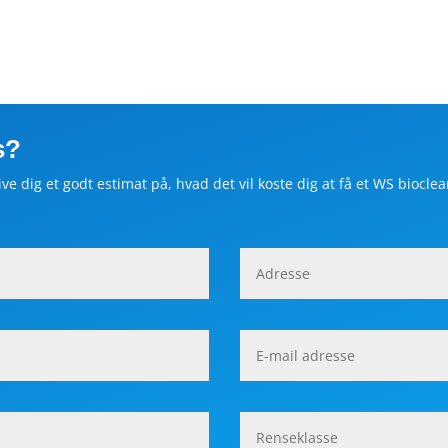
s?
ve dig et godt estimat på, hvad det vil koste dig at få et WS biocle