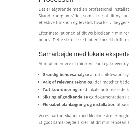
Det er afgørende med en professionel installa
Skanderborg området, som sikrer at dit nye anlæ
effektive funktion og levetid, hvorfor vi lægger 
Efter installationen af dit ws bioclean™ minire
behov. Dette sikrer ikke blot en korrekt drif
Samarbejde med lokale eksperte
At implementere et minirenseanlæg kræver dyb
Grundig behovsanalyse
af dit spildevandssy
Valg af relevant teknologi
der matcher både 
Tæt koordinering
med lokale autoriserede k
Sikring af godkendelse
og dokumentation i 
Fleksibel planlægning og installation
tilpas
Vores partnerskaber med kloakmestre er nøglen t
Et godt samarbejde sikrer, at dit minirenseanl