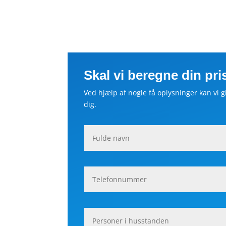
Skal vi beregne din pri
Ved hjælp af nogle få oplysninger kan vi gi
dig.