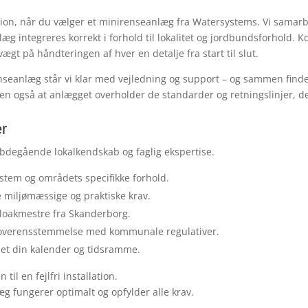
tion, når du vælger et minirenseanlæg fra Watersystems. Vi samar
g integreres korrekt i forhold til lokalitet og jordbundsforhold. Ko
vægt på håndteringen af hver en detalje fra start til slut.
nseanlæg står vi klar med vejledning og support – og sammen finder v
t, men også at anlægget overholder de standarder og retningslinjer
r
degående lokalkendskab og faglig ekspertise.
stem og områdets specifikke forhold.
miljømæssige og praktiske krav.
loakmestre fra Skanderborg.
overensstemmelse med kommunale regulativer.
set din kalender og tidsramme.
il en fejlfri installation.
æg fungerer optimalt og opfylder alle krav.