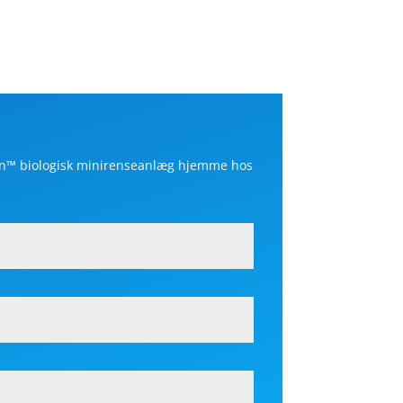
an
™
biologisk minirenseanlæg hjemme hos