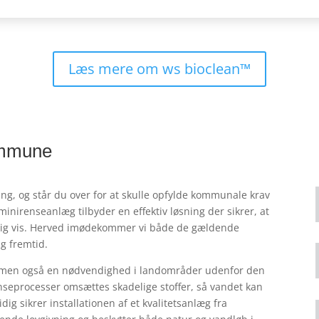
Læs mere om ws bioclean™
ommune
ng, og s
tår du over for at skulle opfylde kommunale krav
nirenseanlæg tilbyder en effektiv løsning der sikrer, at
rlig vis. Herved imødekommer vi både de gældende
g fremtid.
lg, men også en nødvendighed i landområder udenfor den
enseprocesser omsættes skadelige stoffer, så vandet kan
ig sikrer installationen af et kvalitetsanlæg fra