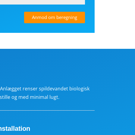
Anmod om beregning
. Anlægget renser spildevandet biologisk
stille og med minimal lugt.
nstallation