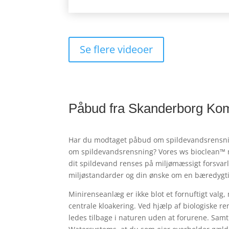
Se flere videoer
Påbud fra Skanderborg K
Har du modtaget påbud om spildevandsrensni
om spildevandsrensning? Vores ws bioclean™ mi
dit spildevand renses på miljømæssigt forsva
miljøstandarder og din ønske om en bæredygti
Minirenseanlæg er ikke blot et fornuftigt va
centrale kloakering. Ved hjælp af biologiske r
ledes tilbage i naturen uden at forurene. Samtid