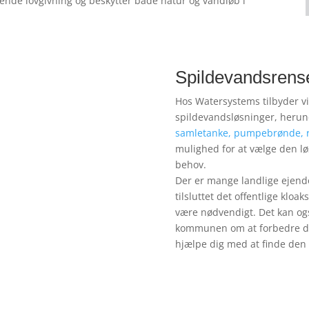
ende lovgivning og beskytter både natur og vandløb i
Spildevandsrens
Hos Watersystems tilbyder vi 
spildevandsløsninger, heru
samletanke,
pumpebrønde,
mulighed for at vælge den løs
behov.
Der er mange landlige ejen
tilsluttet det offentlige kloa
være nødvendigt. Det kan og
kommunen om at forbedre din
hjælpe dig med at finde den 