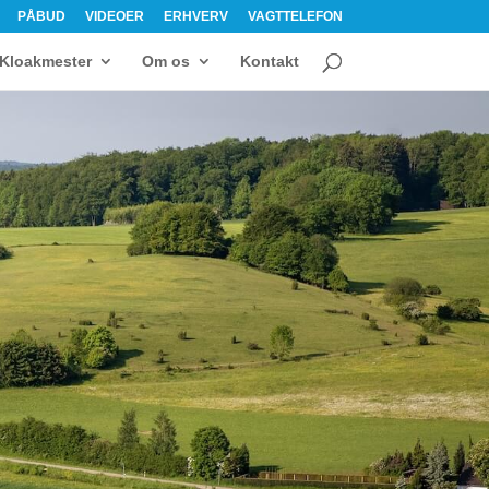
PÅBUD
VIDEOER
ERHVERV
VAGTTELEFON
Kloakmester
Om os
Kontakt