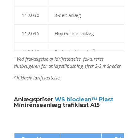
112.030
3‐delt anlæg
112.035
Højredrejet anlæg
112.040
P ‐ fosforfjernelse²
¹ Ved fravælgelse af idriftsættelse, faktureres
slutbrugeren for anlægstilpasning efter 2-3 måneder.
² Inklusiv idriftsættelse.
Anlægspriser
WS bioclean™ Plast
Minirenseanlæg trafiklast A15