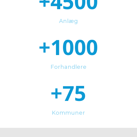
+4500
Anlæg
+1000
Forhandlere
+75
Kommuner