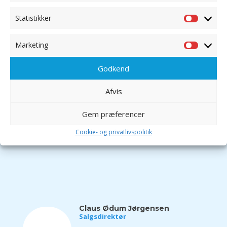
Markedets laveste strømforbrug: 0,72 kw/h pr. dag ved
5 PE.
Statistikker
Statistik
WS Bioclean – det mest intelligente minirenseanlæg på
markedet pga. Click and
Clean
™
fjernovervågning og
Marketing
fjernstyring
Marketi
Godkend
Hent skema for serviceaftalen
Se vores gældende serviceaftale her
Afvis
Gem præferencer
Hent serviceaftalen
Cookie- og privatlivspolitik
Claus Ødum Jørgensen
Salgsdirektør