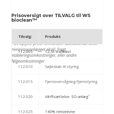
Prisoversigt over TILVALG til WS
bioclean
™
Tilvalg:
Produkt
An
*De oplyste priser omhandler udelukkende selve
minirenseanlægget ekskl. fragt,
112.005
12,5t trafiklast
etableringsomkostninger, eller andre
følgeomkostninger
112.010
Søjleskab til styring
112.015
Fjernovervågning/fjernstyring
112.020
Idriftsættelse SO‐anlæg¹
112.025
140% renseevne