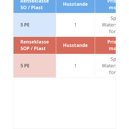
Renseklasse
Pris inkl.
Husstande
SO / Plast
moms*
Spørg
5 PE
1
Watersyste
for pris
Renseklasse
Pris inkl.
Husstande
SOP / Plast
moms*
Spørg
5 PE
1
Watersyste
for pris