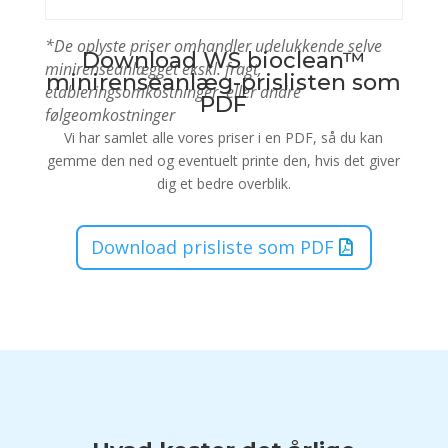
*De oplyste priser omhandler udelukkende selve
Download WS bioclean
™
minirenseanlægget ekskl. fragt,
minirenseanlæg-
prislisten som
etableringsomkostninger, eller andre
PDF
følgeomkostninger
Vi har samlet alle vores priser i en PDF, så du kan
gemme den ned og eventuelt printe den, hvis det giver
dig et bedre overblik.
Download prisliste som PDF