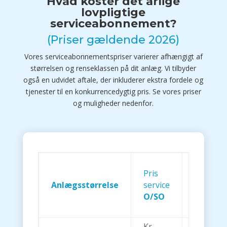
Hvad koster det årlige
lovpligtige
serviceabonnement?
(Priser gældende 2026)
Vores serviceabonnementspriser varierer afhængigt af
størrelsen og renseklassen på dit anlæg. Vi tilbyder
også en udvidet aftale, der inkluderer ekstra fordele og
tjenester til en konkurrencedygtig pris. Se vores priser
og muligheder nedenfor.
Pris
Tillæg
Anlægsstørrelse
service
Rensekl
O/SO
OP/SOP
Kr.