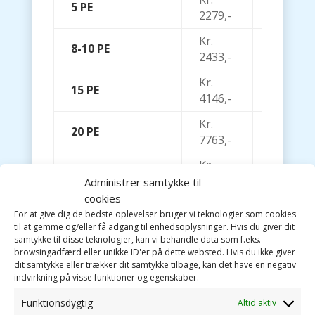
5 PE
Kr. 1175,
2279,-
Kr.
8-10 PE
Kr. 2171,
2433,-
Kr.
15 PE
Kr. 3164,
4146,-
Kr.
20 PE
Kr. 4061,
7763,-
Kr.
25 PE
Kr. 4363,
7763,-
Administrer samtykke til
cookies
Kr.
30 PE
Kr. 4363,
For at give dig de bedste oplevelser bruger vi teknologier som cookies
8246,-
til at gemme og/eller få adgang til enhedsoplysninger. Hvis du giver dit
samtykke til disse teknologier, kan vi behandle data som f.eks.
browsingadfærd eller unikke ID'er på dette websted. Hvis du ikke giver
dit samtykke eller trækker dit samtykke tilbage, kan det have en negativ
indvirkning på visse funktioner og egenskaber.
Alle priser er oplyst i DKK inkl. moms.
Funktionsdygtig
Altid aktiv