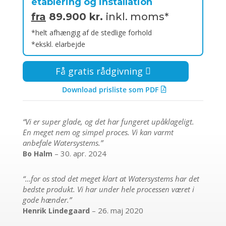
etablering og installation
fra
89.900 kr.
inkl. moms*
*helt afhængig af de stedlige forhold
*ekskl. elarbejde
Få gratis rådgivning
Download prisliste som PDF
“Vi er super glade, og det har fungeret upåklageligt.
En meget nem og simpel proces. Vi kan varmt
anbefale Watersystems.”
– 30. apr. 2024
Bo Halm
“…for os stod det meget klart at Watersystems har det
bedste produkt. Vi har under hele processen været i
gode hænder.”
– 26. maj 2020
Henrik Lindegaard