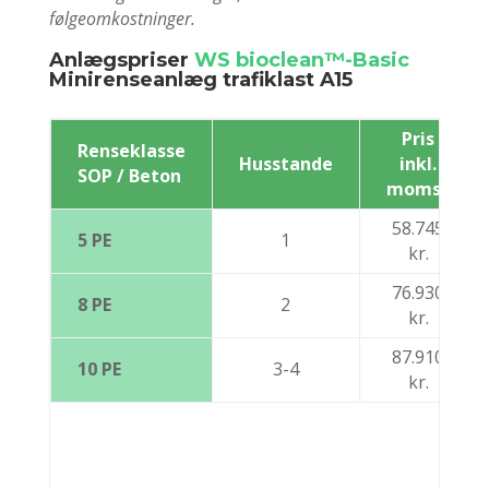
10 PE
2
følgeomkostninger.
kr.
Anlægspriser
WS bioclean™-Basic
Minirenseanlæg trafiklast A15
Pris
Renseklasse
Husstande
inkl.
SOP / Beton
moms*
58.745
5 PE
1
kr.
76.930
8 PE
2
kr.
87.910
10 PE
3-4
kr.