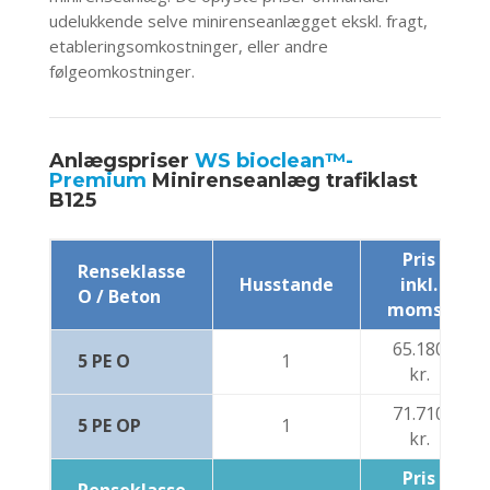
udelukkende selve minirenseanlægget ekskl. fragt,
etableringsomkostninger, eller andre
følgeomkostninger.
Anlægspriser
WS bioclean™-
Premium
Minirenseanlæg trafiklast
B125
Pris
Renseklasse
Husstande
inkl.
O / Beton
moms*
65.180
5 PE O
1
kr.
71.710
5 PE OP
1
kr.
Pris
Renseklasse