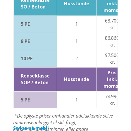
Husstande
inkl.
SO / Beton
moms*
68.700
5 PE
1
kr.
86.860
8 PE
1
kr.
97.500
10 PE
2
kr.
Pris
Renseklasse
Husstande
inkl.
SOP / Beton
moms*
74.990
5 PE
1
kr.
93.910
*De oplyste priser omhandler udelukkende selve
8 PE
1
kr.
minirenseanlægget ekskl. fragt,
Swipe på mobil →
etableringsomkostninger, eller andre
104.370