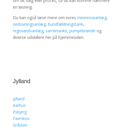
om dit valg eller proces, så du kan komme nærmere
en løsning.
Du kan også læse mere om vores
minirenseanlæg
,
nedsivningsanlæg
,
bundfældningstank
,
regnvandsanlæg
,
samletanke
,
pumpebrønde
og
diverse udskillere her på hjemmesiden.
Jylland
Jylland
Aarhus
Esbjerg
Favrskov
Gråsten