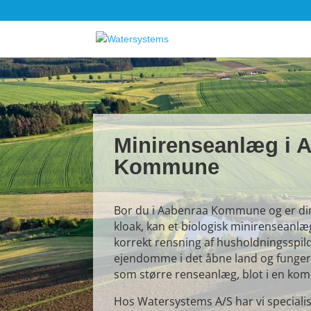
Minirenseanlæg i 
Kommune
Bor du i Aabenraa Kommune og er din e
kloak, kan et biologisk minirenseanlæ
korrekt rensning af husholdningsspil
ejendomme i det åbne land og funge
som større renseanlæg, blot i en kom
Hos Watersystems A/S har vi speciali