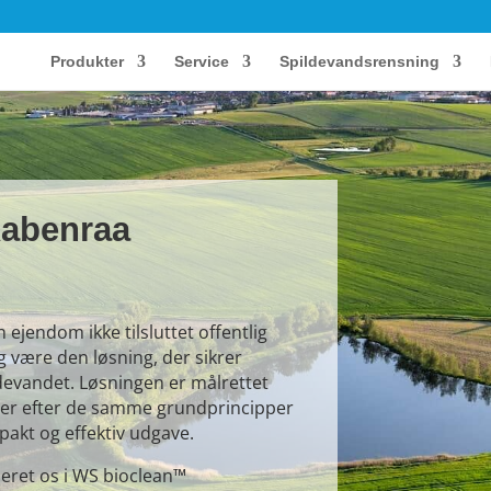
Produkter
Service
Spildevandsrensning
Aabenraa
jendom ikke tilsluttet offentlig
g være den løsning, der sikrer
devandet. Løsningen er målrettet
rer efter de samme grundprincipper
pakt og effektiv udgave.
seret os i WS bioclean™