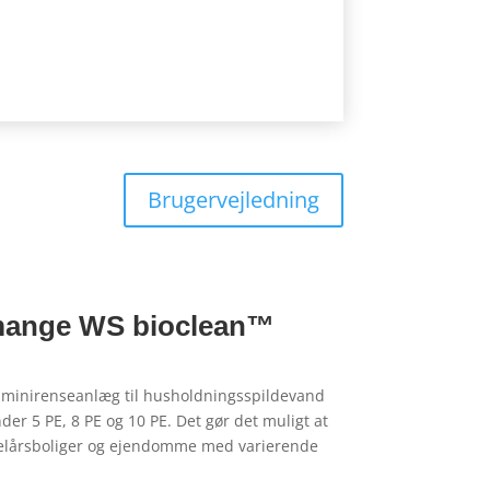
Brugervejledning
 mange WS bioclean™
k minirenseanlæg til husholdningsspildevand
nder 5 PE, 8 PE og 10 PE. Det gør det muligt at
 helårsboliger og ejendomme med varierende