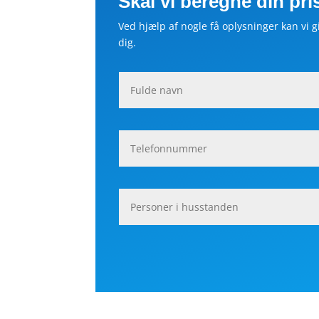
Skal vi beregne din pri
Ved hjælp af nogle få oplysninger kan vi gi
dig.