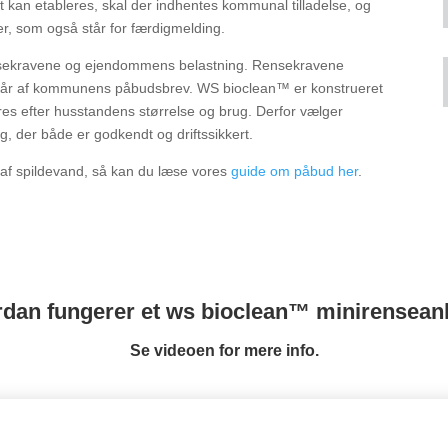
t kan etableres, skal der indhentes kommunal tilladelse, og
er, som også står for færdigmelding.
nsekravene og ejendommens belastning. Rensekravene
mgår af kommunens påbudsbrev. WS bioclean™ er konstrueret
res efter husstandens størrelse og brug. Derfor vælger
, der både er godkendt og driftssikkert.
af spildevand, så kan du læse vores
guide om påbud her
.
dan fungerer et ws bioclean™ minirensea
Se videoen for mere info.