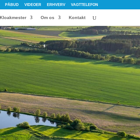
PÅBUD
VIDEOER
ERHVERV
VAGTTELEFON
Kloakmester
Om os
Kontakt