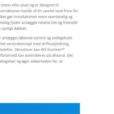
beton eller plast og er designet til
nstruktionen består af én samlet tank frem for
lket gør installationen mere overskuelig og
idig fylder anlægget relativt lidt og fremstår
 synligt dæksel.
ver anlægget løbende kontrol og vedligehold.
let servicekoncept med driftsvejledning,
agttelefon. Derudover kan WS bioclean™
ftsforhold kan kontrolleres på afstand. Det
afvigelser og øger sikkerheden for, at