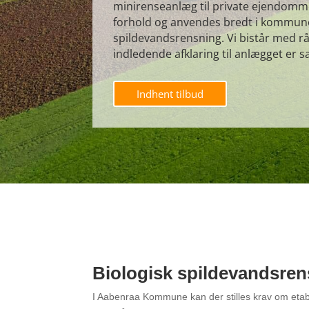
minirenseanlæg til private ejendomme
forhold og anvendes bredt i kommuner
spildevandsrensning. Vi bistår med r
indledende afklaring til anlægget er sat
Indhent tilbud
Biologisk spildevandsren
I Aabenraa Kommune kan der stilles krav om etab