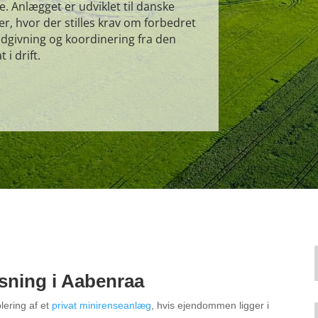
. Anlægget er udviklet til danske
, hvor der stilles krav om forbedret
ådgivning og koordinering fra den
 i drift.
sning i Aabenraa
lering af et
privat minirenseanlæg
, hvis ejendommen ligger i