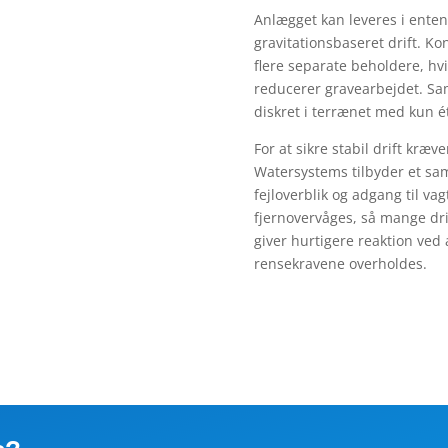
Anlægget kan leveres i enten 
gravitationsbaseret drift. Ko
flere separate beholdere, hvi
reducerer gravearbejdet. Samt
diskret i terrænet med kun ét
For at sikre stabil drift kræ
Watersystems tilbyder et sam
fejloverblik og adgang til v
fjernovervåges, så mange dri
giver hurtigere reaktion ved 
rensekravene overholdes.