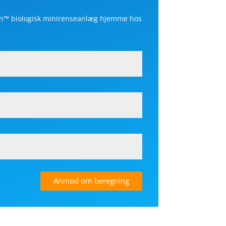
an
™
biologisk minirenseanlæg hjemme hos
Anmod om beregning