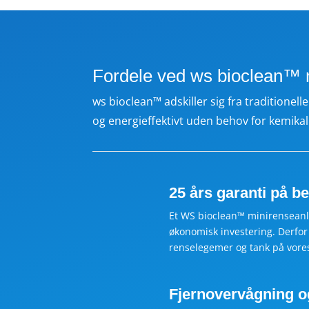
Fordele ved ws bioclean™
ws bioclean™ adskiller sig fra traditione
og energieffektivt uden behov for kemikal
25 års garanti på 
Et WS bioclean™ minirenseanl
økonomisk investering. Derfor 
renselegemer og tank på vor
Fjernovervågning og