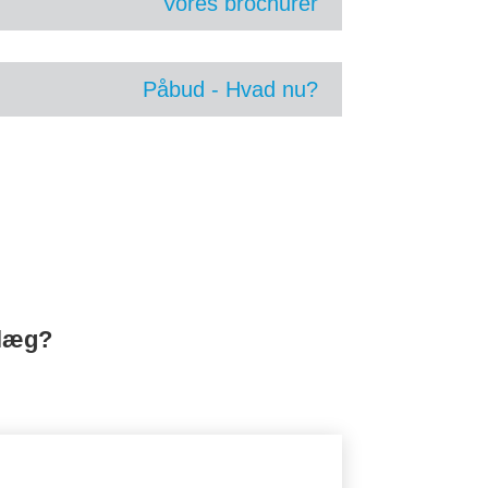
Vores brochurer
Påbud - Hvad nu?
nlæg?