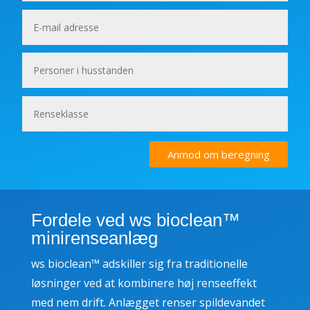
Anmod om beregning
Fordele ved ws bioclean™
minirenseanlæg
ws bioclean™ adskiller sig fra traditionelle
løsninger ved at kombinere høj renseeffekt
med nem drift. Anlægget renser spildevandet