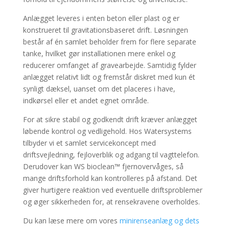
Anlægget leveres i enten beton eller plast og er
konstrueret til gravitationsbaseret drift. Løsningen
består af én samlet beholder frem for flere separate
tanke, hvilket gør installationen mere enkel og
reducerer omfanget af gravearbejde. Samtidig fylder
anlægget relativt lidt og fremstår diskret med kun ét
synligt dæksel, uanset om det placeres i have,
indkørsel eller et andet egnet område.
For at sikre stabil og godkendt drift kræver anlægget
løbende kontrol og vedligehold. Hos Watersystems
tilbyder vi et samlet servicekoncept med
driftsvejledning, fejloverblik og adgang til vagttelefon.
Derudover kan WS bioclean™ fjernovervåges, så
mange driftsforhold kan kontrolleres på afstand. Det
giver hurtigere reaktion ved eventuelle driftsproblemer
og øger sikkerheden for, at rensekravene overholdes.
Du kan læse mere om vores
minirenseanlæg og dets