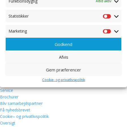
Funktionsdygtig
Altid aktiv
Statistikker
Statistik
Prisliste
Marketing
Marketi
Godkend
Afvis
Quick links
Gem præferencer
Har du fået brev fra kommunen?
Ansøgning
Cookie- og privatlivspolitik
Forhandlere
Service
Brochurer
Bliv samarbejdspartner
Få nyhedsbrevet
Cookie– og privatlivspolitik
Oversigt