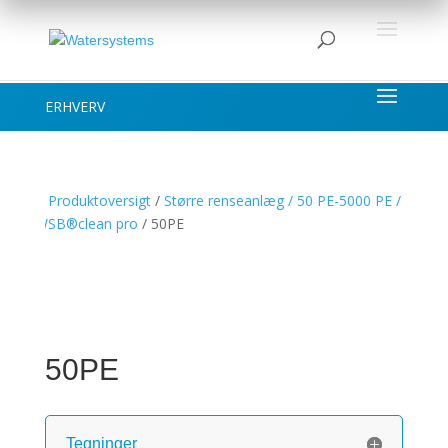
ERHVERV
/
Produktoversigt
/
Større renseanlæg / 50 PE-5000 PE /
WSB®clean pro
/ 50PE
50PE
Tegninger