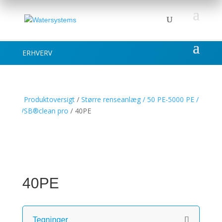
ERHVERV
/
Produktoversigt
/
Større renseanlæg / 50 PE-5000 PE /
WSB®clean pro
/ 40PE
40PE
Tegninger