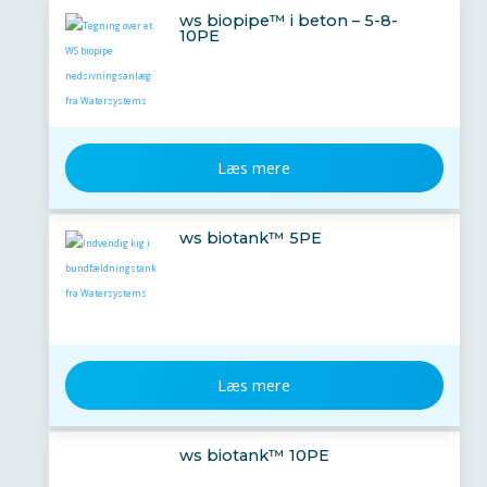
ws biopipe™ i beton – 5-8-
10PE
Læs mere
ws biotank™ 5PE
Læs mere
ws biotank™ 10PE