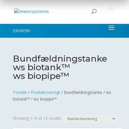
ERHVERV
Bundfældningstanke
ws biotank™
ws biopipe™
Forside
/
Produktoversigt
/ Bundfældningstanke / ws
biotank™ / ws biopipe™
Showing 1–9 of 12 results